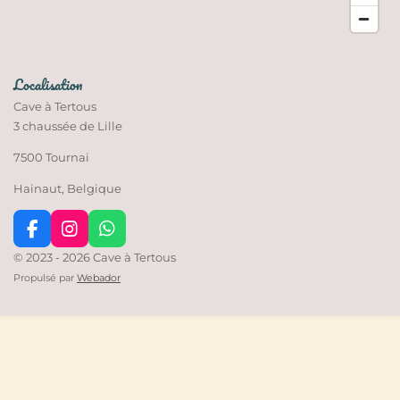
Localisation
Cave à Tertous
3 chaussée de Lille
7500 Tournai
Hainaut, Belgique
F
I
W
a
n
h
© 2023 - 2026 Cave à Tertous
c
s
a
Propulsé par
Webador
e
t
t
b
a
s
o
g
A
o
r
p
k
a
p
m