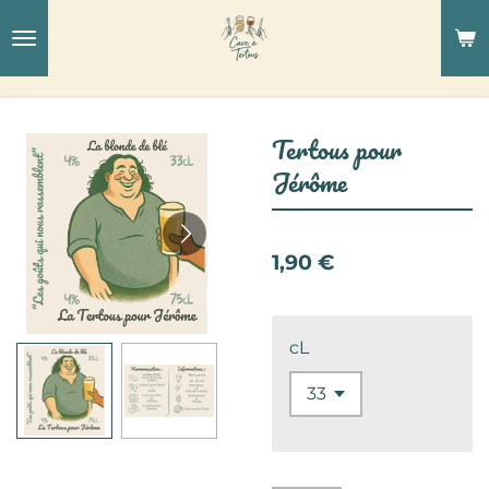
Passer
au
contenu
principal
Tertous pour
Jérôme
1,90 €
cL