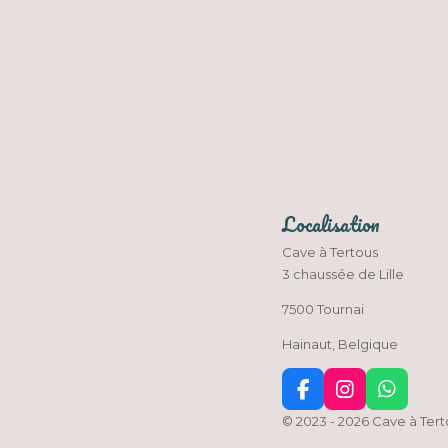
Localisation
Cave à Tertous
3 chaussée de Lille
7500 Tournai
Hainaut, Belgique
F
I
W
a
n
h
© 2023 - 2026 Cave à Ter
c
s
a