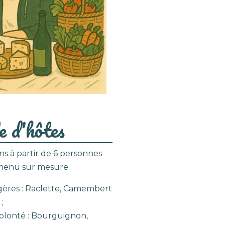
e d'hôtes
s à partir de 6 personnes
menu sur mesure.
gères : Raclette, Camembert
 ;
olonté : Bourguignon,